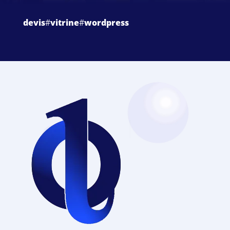
devis
#
vitrine
#
wordpress