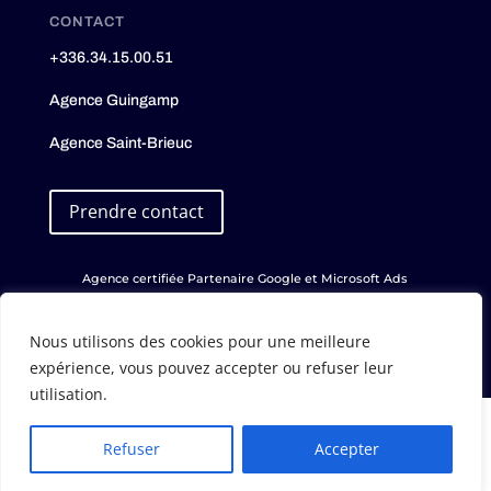
CONTACT
+336.34.15.00.51
Agence Guingamp
Agence Saint-Brieuc
Prendre contact
Agence certifiée Partenaire Google et Microsoft Ads
Nous utilisons des cookies pour une meilleure
expérience, vous pouvez accepter ou refuser leur
utilisation.
Optimized by Seraphinite Accelerator
English
Turns on site high speed to be attractive for people and search engines.
Refuser
Accepter
French